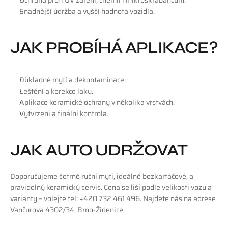
Ochrana proti UV záření, chemii i mikroškrábancům.
Snadnější údržba a vyšší hodnota vozidla.
JAK PROBÍHÁ APLIKACE?
Důkladné mytí a dekontaminace.
Leštění a korekce laku.
Aplikace keramické ochrany v několika vrstvách.
Vytvrzení a finální kontrola.
JAK AUTO UDRŽOVAT
Doporučujeme šetrné ruční mytí, ideálně bezkartáčové, a 
pravidelný keramický servis. Cena se liší podle velikosti vozu a 
varianty – volejte tel: +420 732 461 496. Najdete nás na adrese 
Vančurova 4302/34, Brno-Židenice.
‹ Čištění interiéru aut: Proč se vyplatí a jak na to
Jak odstranit lak na