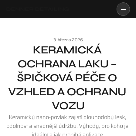
DENNER DETAILING
3. března 2026
KERAMICKÁ 
OCHRANA LAKU – 
ŠPIČKOVÁ PÉČE O 
VZHLED A OCHRANU 
VOZU
Keramický nano-povlak zajistí dlouhodobý lesk, 
odolnost a snadnější údržbu. Výhody, pro koho je 
ideální a jak probíhá aplikace.