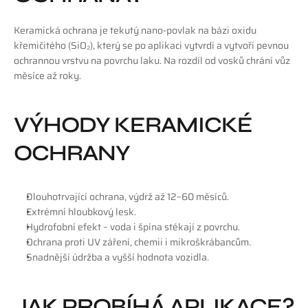
Keramická ochrana je tekutý nano-povlak na bázi oxidu 
křemičitého (SiO₂), který se po aplikaci vytvrdí a vytvoří pevnou 
ochrannou vrstvu na povrchu laku. Na rozdíl od vosků chrání vůz 
měsíce až roky.
VÝHODY KERAMICKÉ 
OCHRANY
Dlouhotrvající ochrana, výdrž až 12–60 měsíců.
Extrémní hloubkový lesk.
Hydrofobní efekt – voda i špína stékají z povrchu.
Ochrana proti UV záření, chemii i mikroškrábancům.
Snadnější údržba a vyšší hodnota vozidla.
JAK PROBÍHÁ APLIKACE?