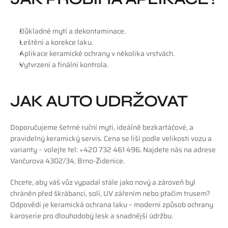
Důkladné mytí a dekontaminace.
Leštění a korekce laku.
Aplikace keramické ochrany v několika vrstvách.
Vytvrzení a finální kontrola.
JAK AUTO UDRŽOVAT
Doporučujeme šetrné ruční mytí, ideálně bezkartáčové, a 
pravidelný keramický servis. Cena se liší podle velikosti vozu a 
varianty – volejte tel: +420 732 461 496. Najdete nás na adrese 
Vančurova 4302/34, Brno-Židenice.
Chcete, aby váš vůz vypadal stále jako nový a zároveň byl 
chráněn před škrábanci, solí, UV zářením nebo ptačím trusem? 
Odpovědí je keramická ochrana laku – moderní způsob ochrany 
karoserie pro dlouhodobý lesk a snadnější údržbu.