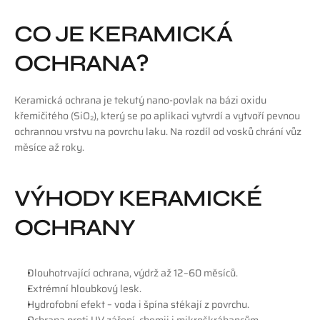
CO JE KERAMICKÁ 
OCHRANA?
Keramická ochrana je tekutý nano-povlak na bázi oxidu 
křemičitého (SiO₂), který se po aplikaci vytvrdí a vytvoří pevnou 
ochrannou vrstvu na povrchu laku. Na rozdíl od vosků chrání vůz 
měsíce až roky.
VÝHODY KERAMICKÉ 
OCHRANY
Dlouhotrvající ochrana, výdrž až 12–60 měsíců.
Extrémní hloubkový lesk.
Hydrofobní efekt – voda i špína stékají z povrchu.